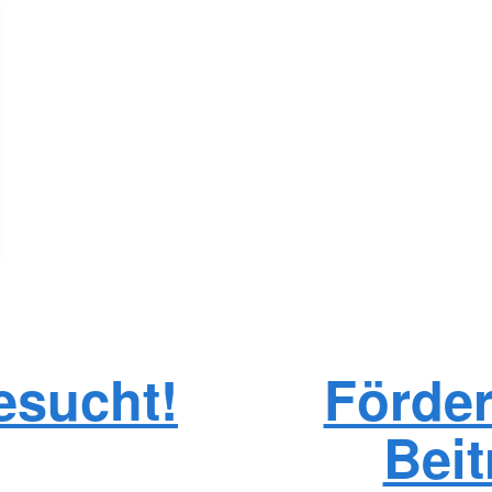
gesucht!
Förder
Beit