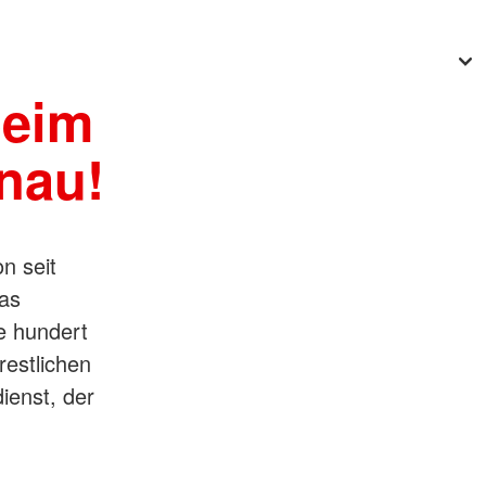
beim
nau!
n seit
as
e hundert
restlichen
ienst, der