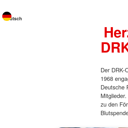
Sprache wechseln zu
Her
DRK
Der DRK-Or
1968 enga
Deutsche R
Mitglieder
zu den För
Blutspende