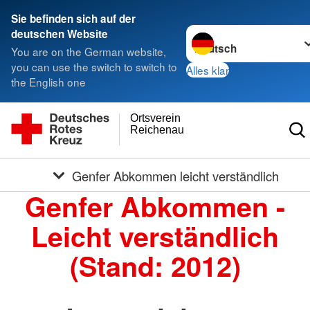
Sie befinden sich auf der
Sprache wechseln zu
deutschen Website
You are on the German website,
you can use the switch to switch to
Alles klar
the English one
Ortsverein
Reichenau
Genfer Abkommen leicht verständlich
Genfer Abkommen -
Leicht verständlich
(Stand: 2012)