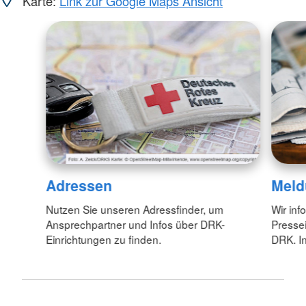
Karte:
Link zur Google Maps Ansicht
Adressen
Meld
Nutzen Sie unseren Adressfinder, um
Wir inf
Ansprechpartner und Infos über DRK-
Pressei
Einrichtungen zu finden.
DRK. In