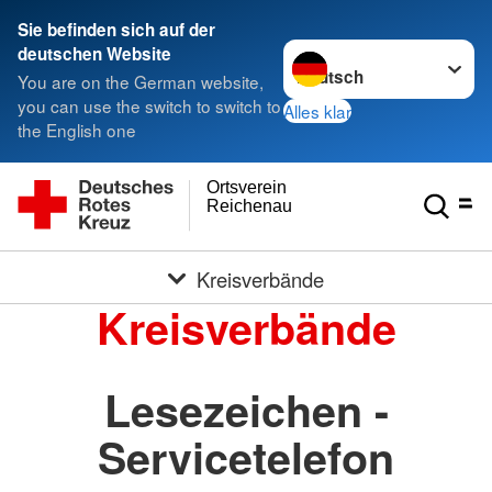
Sie befinden sich auf der
Sprache wechseln zu
deutschen Website
You are on the German website,
you can use the switch to switch to
Alles klar
the English one
Ortsverein
Reichenau
Kreisverbände
Kreisverbände
Lesezeichen -
Servicetelefon