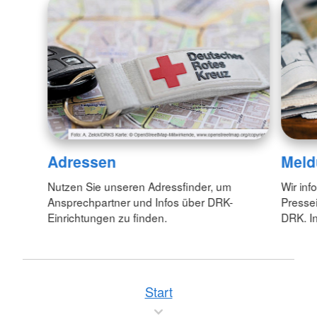
Adressen
Meld
Nutzen Sie unseren Adressfinder, um
Wir inf
Ansprechpartner und Infos über DRK-
Pressei
Einrichtungen zu finden.
DRK. In
Start