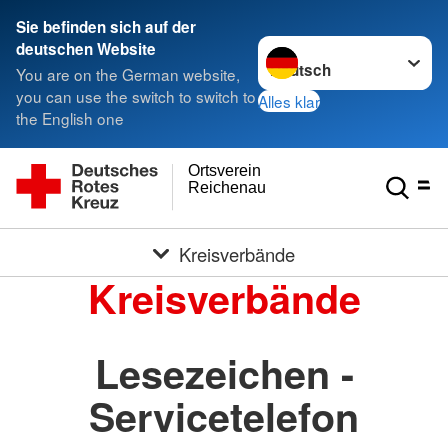
Sie befinden sich auf der
Sprache wechseln zu
deutschen Website
You are on the German website,
you can use the switch to switch to
Alles klar
the English one
Ortsverein
Reichenau
Kreisverbände
Kreisverbände
Lesezeichen -
Servicetelefon