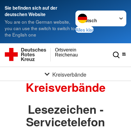
Sie befinden sich auf der
Sprache wechseln zu
deutschen Website
You are on the German website,
you can use the switch to switch to
Alles klar
the English one
Ortsverein
Reichenau
Kreisverbände
Kreisverbände
Lesezeichen -
Servicetelefon