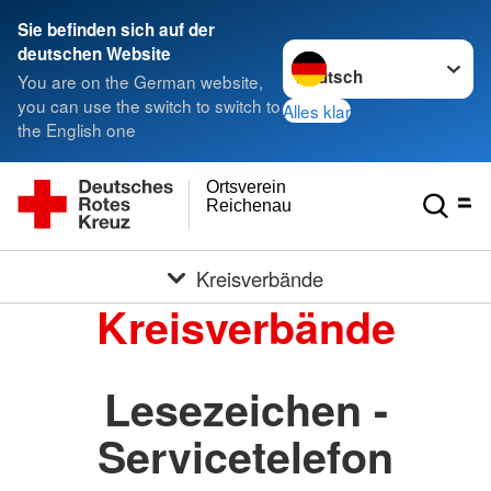
Sie befinden sich auf der
Sprache wechseln zu
deutschen Website
You are on the German website,
you can use the switch to switch to
Alles klar
the English one
Ortsverein
Reichenau
Kreisverbände
Kreisverbände
Lesezeichen -
Servicetelefon