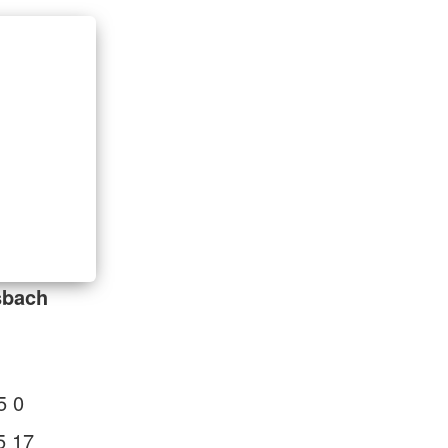
sbach
5 0
5 17